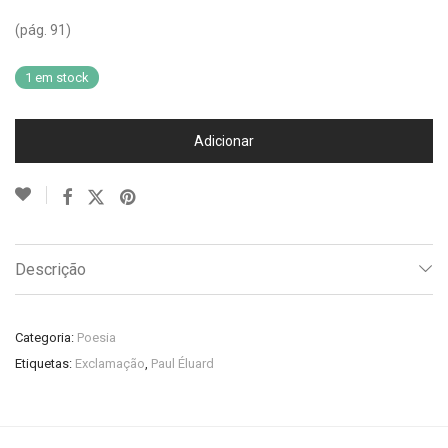
(pág. 91)
1 em stock
Adicionar
Descrição
Categoria:
Poesia
Etiquetas:
Exclamação
,
Paul Éluard