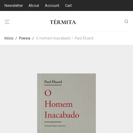
Newsletter
About
Account
Cart
Início
/
Poesia
/
O Homem Inacabado – Paul Éluard