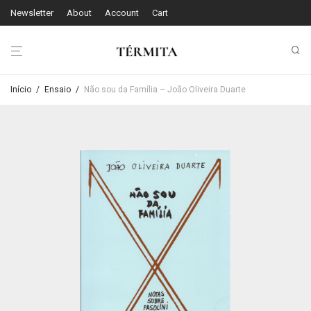
Newsletter
About
Account
Cart
Início
/
Ensaio
/
Não sou da Família – João Oliveira Duarte