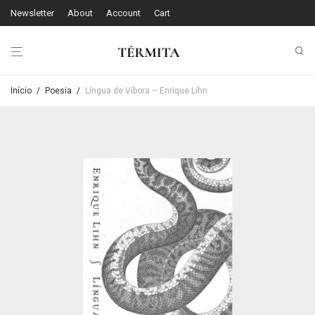
Newsletter
About
Account
Cart
Início
/
Poesia
/
Língua de Víbora – Enrique Lihn