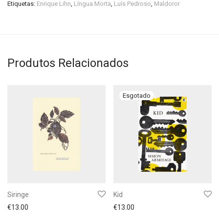
Etiquetas:
Enrique Lihn
,
Língua Morta
,
Luís Pedroso
,
Maldoror
Produtos Relacionados
Siringe
Kid
€
13.00
€
13.00