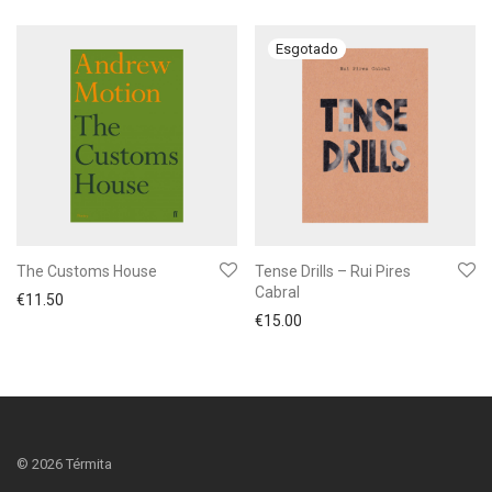
The Customs House
Tense Drills – Rui Pires
Cabral
€
11.50
€
15.00
©
2026
Térmita