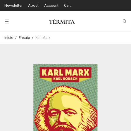
Newsletter
About
Account
Cart
Início
/
Ensaio
/
Karl Marx