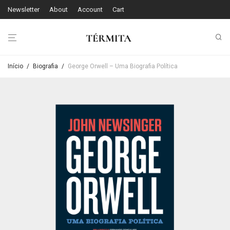
Newsletter
About
Account
Cart
Início
/
Biografia
/
George Orwell – Uma Biografia Política