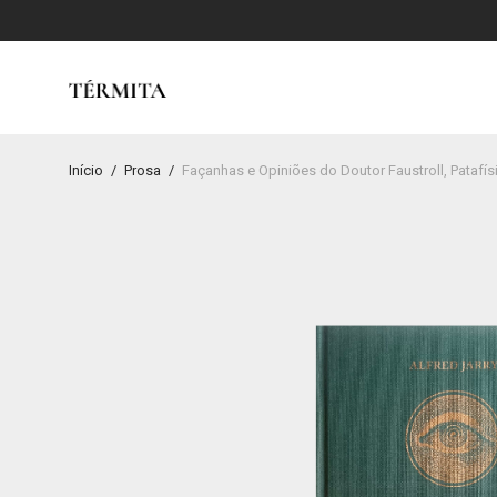
Início
/
Prosa
/
Façanhas e Opiniões do Doutor Faustroll, Patafísi