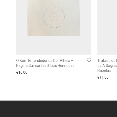
O Bom Entendedor da Dor Alheia –
Tratado do
Regina Guimarães & Luís Henriques
de A Sagrad
Rabelais
€
16.00
€
11.00