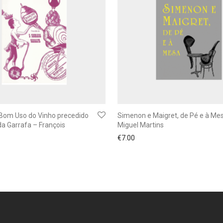
 Bom Uso do Vinho precedido
Simenon e Maigret, de Pé e à Me
a Garrafa – François
Miguel Martins
€
7.00