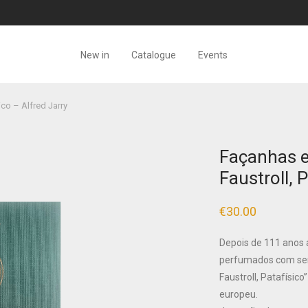
New in
Catalogue
Events
co – Alfred Jarry
Façanhas e
Faustroll, 
€
30.00
Depois de 111 anos 
perfumados com serc
Faustroll, Patafísic
europeu.