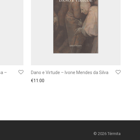
sa –
Dano e Virtude – Ivone Mendes da Silva
€
11.00
©
2026
Térmita