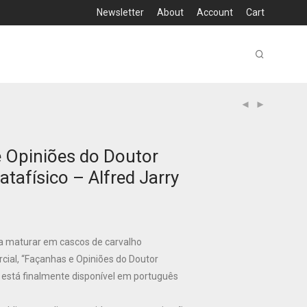
Newsletter
About
Account
Cart
 Opiniões do Doutor
Patafísico – Alfred Jarry
a maturar em cascos de carvalho
ial, “Façanhas e Opiniões do Doutor
o” está finalmente disponível em português