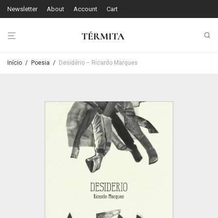
Newsletter
About
Account
Cart
Início
/
Poesia
/
Desidério – Ricardo Marques