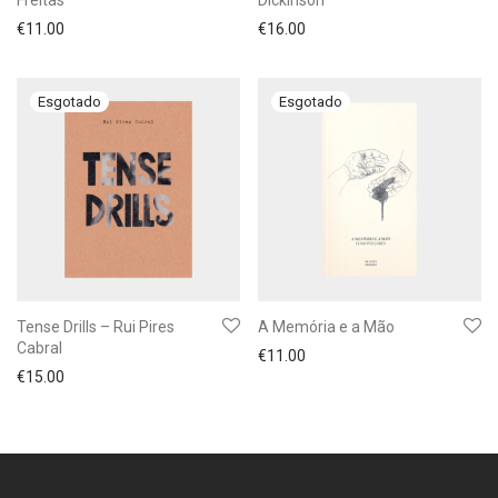
Freitas
Dickinson
€
11.00
€
16.00
Tense Drills – Rui Pires
A Memória e a Mão
Cabral
€
11.00
€
15.00