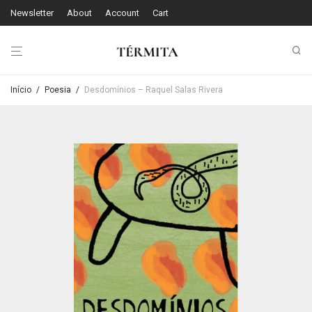
Newsletter
About
Account
Cart
Início
/
Poesia
/
Desdomínios – Raquel Salas Rivera