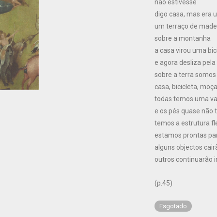
não estivesse
digo casa, mas era
um terraço de made
sobre a montanha
a casa virou uma bic
e agora desliza pela
sobre a terra somos
casa, bicicleta, moç
todas temos uma v
e os pés quase não 
temos a estrutura fl
estamos prontas par
alguns objectos cair
outros continuarão i
(p.45)
Esgotado