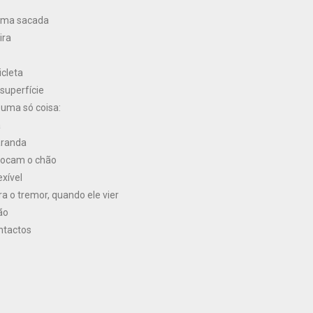
 uma sacada
ira
icleta
 superfície
 uma só coisa:
a
aranda
tocam o chão
exível
a o tremor, quando ele vier
ão
ntactos