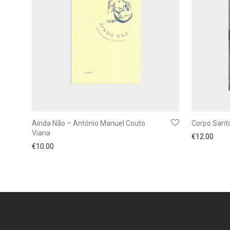
Ainda Não – António Manuel Couto
Corpo Santo
Viana
€
12.00
€
10.00