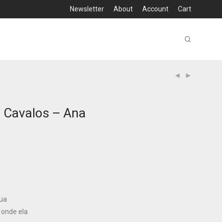
Newsletter
About
Account
Cart
 Cavalos – Ana
lua
 onde ela