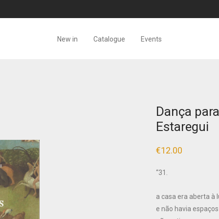
New in
Catalogue
Events
Dança para
Estaregui
€
12.00
“31.
a casa era aberta à 
e não havia espaços