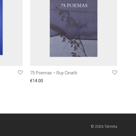
75 Poemas – Ruy Cinatti
€
14.00
©
2026
Térmita