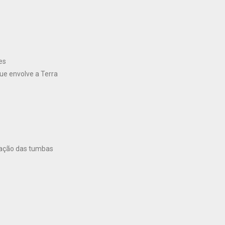
es
ue envolve a Terra
ração das tumbas