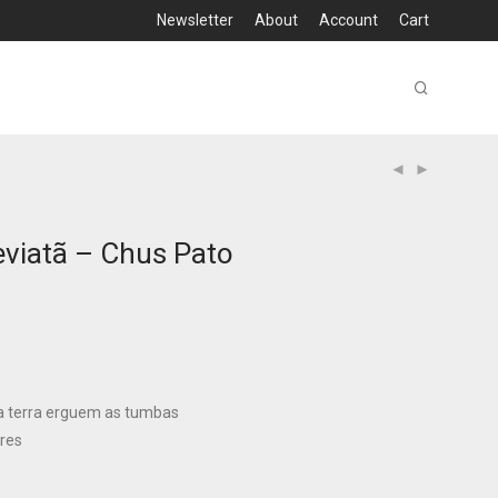
Newsletter
About
Account
Cart
eviatã – Chus Pato
a terra erguem as tumbas
res