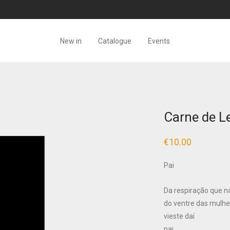
New in
Catalogue
Events
Carne de L
€
10.00
Pai
Da respiração que n
do ventre das mulhe
vieste daí
pai