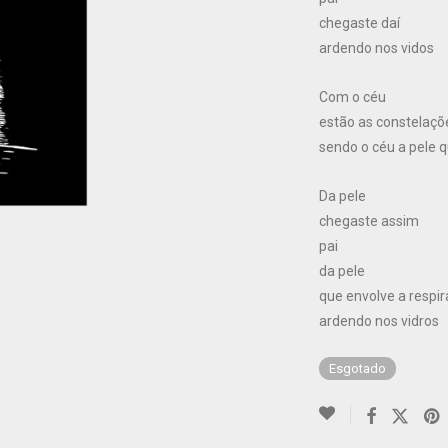
chegaste daí
ardendo nos vidos
Com o céu
estão as constelaçõ
sendo o céu a pele q
Da pele
chegaste assim
pai
da pele
que envolve a respi
ardendo nos vidros
Esgotado