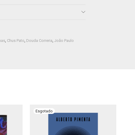
has
,
Chus Pato
,
Douda Correria
,
João Paulo