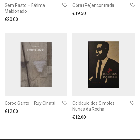
Sem Rasto – Fátima
Obra (Re)encontrada
Maldonado
€
19.50
€
20.00
Corpo Santo – Ruy Cinatti
Colóquio dos Simples –
Nunes da Rocha
€
12.00
€
12.00