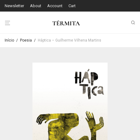
Newsletter
About
Account
Cart
Início
/
Poesia
/
Háptica – Guilherme Vilhena Martins