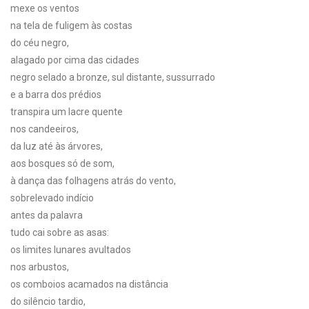
mexe os ventos
na tela de fuligem às costas
do céu negro,
alagado por cima das cidades
negro selado a bronze, sul distante, sussurrado
e a barra dos prédios
transpira um lacre quente
nos candeeiros,
da luz até às árvores,
aos bosques só de som,
à dança das folhagens atrás do vento,
sobrelevado indício
antes da palavra
tudo cai sobre as asas:
os limites lunares avultados
nos arbustos,
os comboios acamados na distância
do silêncio tardio,