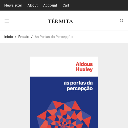
Newsletter
About
Account
Cart
Início
/
Ensaio
/
As Portas da Percepção