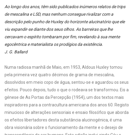
Ao longo dos anos, têm sido publicados inúmeros relatos de trips
de mescalina e LSD, mas nenhum consegue rivalizar com a
descrição pelo punho de Huxley do horizonte alucinatório que ele
viu expandir-se diante dos seus olhos. As barreiras que lhe
cercavam o espírito tombaram por fim, revelando à sua mente
egocêntrica e materialista os prodígios da existência.
J. G. Ballard
Numa radiosa manhã de Maio, em 1953, Aldous Huxley tomou
pela primeira vez quatro décimos de grama de mescalina,
dissolvidos em meio copo de água, sentou-se e aguardou os seus
efeitos. Pouco depois, tudo o que o rodeava se transformou. Eis a
génese de As Portas da Percepção (1954), um dos textos mais
inspiradores para a contracultura americana dos anos 60. Registo
minucioso de alterações sensoriais e ensaio filosófico que aborda
os efeitos libertadores desta substância alucinogénica, é uma
obra visionária sobre o funcionamento da mente e o desejo de