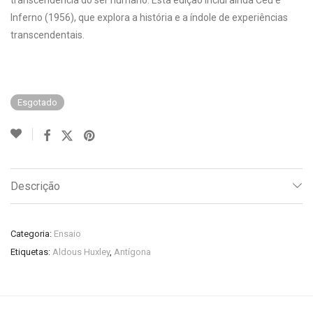
transcendência do ser humano. Esta edição inclui ainda Céu e
Inferno (1956), que explora a história e a índole de experiências
transcendentais.
Esgotado
Descrição
Categoria:
Ensaio
Etiquetas:
Aldous Huxley
,
Antígona