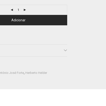
Adicionar
ntónio José Forte
,
Herberto Helder