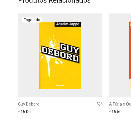
Produtos Relacionados
Guy Debord
A Fúria e O
€
16.00
€
16.50