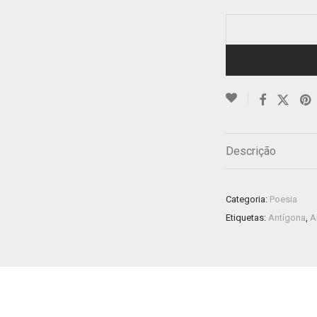
Descrição
Categoria:
Poesia
Etiquetas:
Antígona
,
A