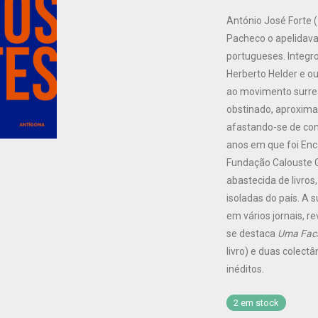
António José Forte 
Pacheco o apelidava
portugueses. Integro
Herberto Helder e o
ao movimento surrea
obstinado, aproximan
afastando-se de con
anos em que foi Enca
Fundação Calouste G
abastecida de livros,
isoladas do país. A 
em vários jornais, re
se destaca
Uma Faca
livro) e duas colec
inéditos.
2 em stock