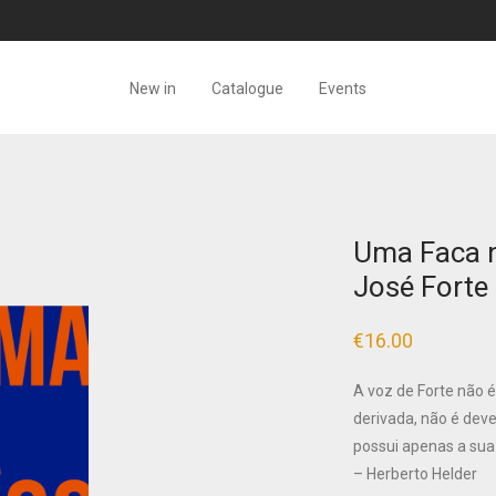
New in
Catalogue
Events
Uma Faca n
José Forte
€
16.00
A voz de Forte não é
derivada, não é deve
possui apenas a sua 
– Herberto Helder