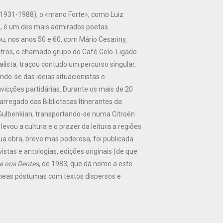
(1931-1988), o «mano Forte», como Luiz
, é um dos mais admirados poetas
u, nos anos 50 e 60, com Mário Cesariny,
utros, o chamado grupo do Café Gelo. Ligado
lista, traçou contudo um percurso singular,
do-se das ideias situacionistas e
vicções partidárias. Durante os mais de 20
rregado das Bibliotecas Itinerantes da
ulbenkian, transportando-se numa Citroën
 levou a cultura e o prazer da leitura a regiões
sua obra, breve mas poderosa, foi publicada
vistas e antologias, edições originais (de que
 nos Dentes
, de 1983, que dá nome a este
tâneas póstumas com textos dispersos e