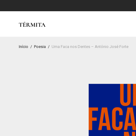
Início
/
Poesia
/
Uma Faca nos Dentes – António José Forte