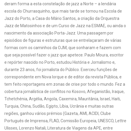
deram forma a esta constelação de jazz a Norte – a lendária
escola do Churrasquinho, que mais tarde se tornou na Escola de
Jazz do Porto, a Casa do Mário Santos, a criação da Orquestra
Jazz de Matosinhos e de um Curso de Jazz na ESMAE, ou ainda o
nascimento da associação Porta-Jazz. Uma passagem por
episódios de figuras e estruturas que se entrelaçaram de várias
formas com os caminhos da OJM, que sonharam e fazem com
que seja possível fazer o jazz que apetece. Paulo Moura, escritor
e repórter nascido no Porto, estudou História e Jornalismo e,
durante 23 anos, foi jornalista do Público. Exerceu funções de
correspondente em Nova Iorque e de editor da revista Pública, e
tem feito reportagens em zonas de crise por todo o mundo. Fez a
cobertura jornalística de conflitos no Kosovo, Afeganistão, Iraque,
Tchetchénia, Argélia, Angola, Caxemira, Mauritânia, Israel, Haiti,
Turquia, China, Sudão, Egipto, Líbia, Ucrânia e muitas outras
regiões, ganhou vários prémios (Gazeta, AMI, ACIDI, Clube
Português de Imprensa, FLAD, Comissão Europeia, UNESCO, Lettre
Ulisses, Lorenzo Natali, Literatura de Viagens da APE, entre