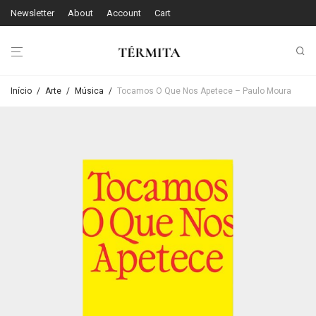
Newsletter
About
Account
Cart
Início
/
Arte
/
Música
/
Tocamos O Que Nos Apetece – Paulo Moura