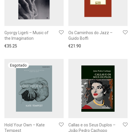
Gyorgy Ligeti – Music of
Os Caminhos do Jazz –
the Imagination
Guido Boffi
€
35.25
€
21.90
Hold Your Own – Kate
Callas e os Seus Duplos –
Tempest
João Pedro Cachopo