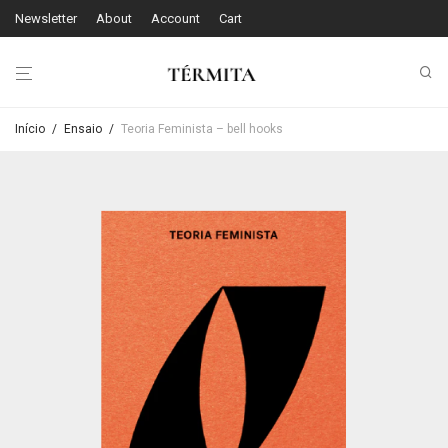
Newsletter
About
Account
Cart
Início
/
Ensaio
/
Teoria Feminista – bell hooks