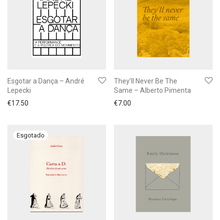
Esgotar a Dança – André
They’ll Never Be The
Lepecki
Same – Alberto Pimenta
€
17.50
€
7.00