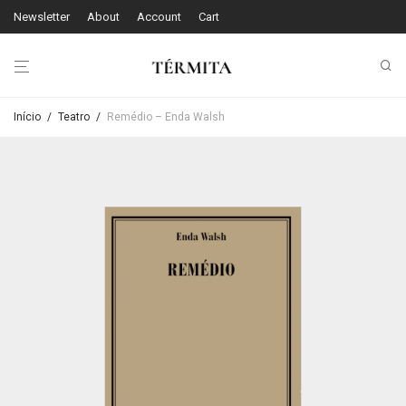
Newsletter
About
Account
Cart
Início
/
Teatro
/
Remédio – Enda Walsh