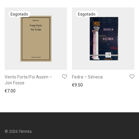
Vento Forte/Foi Assim –
Fedra – Séneca
Jon Fosse
€
9.50
€
7.00
©
2026
Térmita