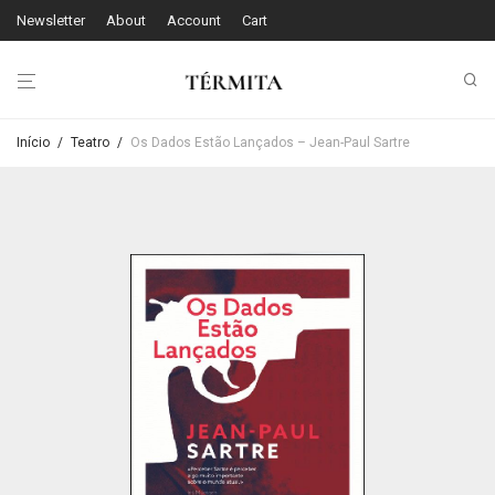
Newsletter
About
Account
Cart
Início
/
Teatro
/
Os Dados Estão Lançados – Jean-Paul Sartre