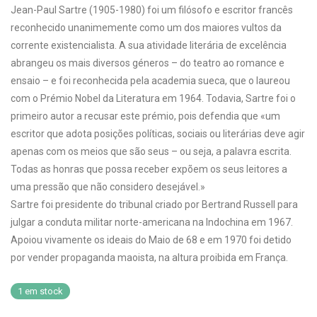
Jean-Paul Sartre (1905-1980) foi um filósofo e escritor francês
reconhecido unanimemente como um dos maiores vultos da
corrente existencialista. A sua atividade literária de excelência
abrangeu os mais diversos géneros – do teatro ao romance e
ensaio – e foi reconhecida pela academia sueca, que o laureou
com o Prémio Nobel da Literatura em 1964. Todavia, Sartre foi o
primeiro autor a recusar este prémio, pois defendia que «um
escritor que adota posições políticas, sociais ou literárias deve agir
apenas com os meios que são seus – ou seja, a palavra escrita.
Todas as honras que possa receber expõem os seus leitores a
uma pressão que não considero desejável.»
Sartre foi presidente do tribunal criado por Bertrand Russell para
julgar a conduta militar norte-americana na Indochina em 1967.
Apoiou vivamente os ideais do Maio de 68 e em 1970 foi detido
por vender propaganda maoista, na altura proibida em França.
1 em stock