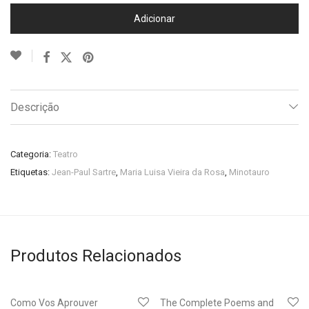
Adicionar
Descrição
Categoria:
Teatro
Etiquetas:
Jean-Paul Sartre
,
Maria Luisa Vieira da Rosa
,
Minotauro
Produtos Relacionados
Como Vos Aprouver
The Complete Poems and