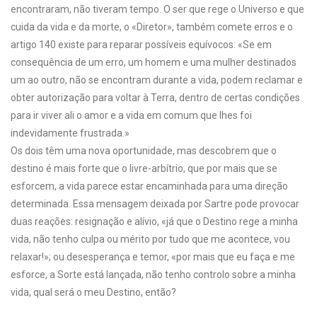
encontraram, não tiveram tempo. O ser que rege o Universo e que
cuida da vida e da morte, o «Diretor», também comete erros e o
artigo 140 existe para reparar possíveis equívocos: «Se em
consequência de um erro, um homem e uma mulher destinados
um ao outro, não se encontram durante a vida, podem reclamar e
obter autorização para voltar à Terra, dentro de certas condições
para ir viver ali o amor e a vida em comum que lhes foi
indevidamente frustrada.»
Os dois têm uma nova oportunidade, mas descobrem que o
destino é mais forte que o livre-arbítrio, que por mais que se
esforcem, a vida parece estar encaminhada para uma direção
determinada. Essa mensagem deixada por Sartre pode provocar
duas reações: resignação e alívio, «já que o Destino rege a minha
vida, não tenho culpa ou mérito por tudo que me acontece, vou
relaxar!»; ou desesperança e temor, «por mais que eu faça e me
esforce, a Sorte está lançada, não tenho controlo sobre a minha
vida, qual será o meu Destino, então?