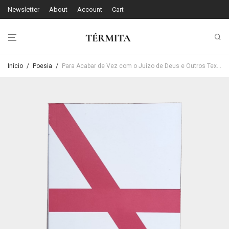
Newsletter
About
Account
Cart
Início
/
Poesia
/
Para Acabar de Vez com o Juízo de Deus e Outros Textos Finais (1946-1948)