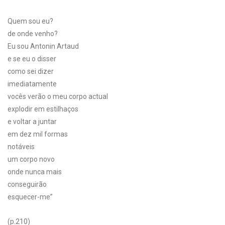
Quem sou eu?
de onde venho?
Eu sou Antonin Artaud
e se eu o disser
como sei dizer
imediatamente
vocês verão o meu corpo actual
explodir em estilhaços
e voltar a juntar
em dez mil formas
notáveis
um corpo novo
onde nunca mais
conseguirão
esquecer-me”
(p.210)