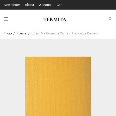
Newsletter
About
Account
Cart
Início
/
Poesia
/
Quem Me Comeu a Carne – Francisca Camelo