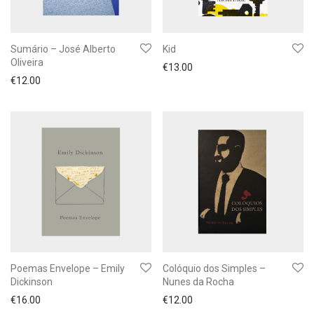
Sumário – José Alberto
Kid
Oliveira
€
13.00
€
12.00
Poemas Envelope – Emily
Colóquio dos Simples –
Dickinson
Nunes da Rocha
€
16.00
€
12.00