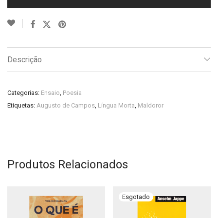
Descrição
Categorias:
Ensaio
,
Poesia
Etiquetas:
Augusto de Campos
,
Língua Morta
,
Maldoror
Produtos Relacionados