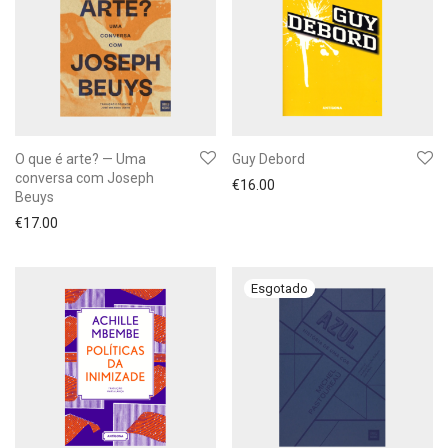
O que é arte? — Uma
Guy Debord
conversa com Joseph
€
16.00
Beuys
€
17.00