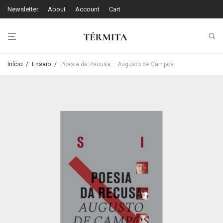
Newsletter
About
Account
Cart
Início
/
Ensaio
/
Poesia da Recusa – Augusto de Campos