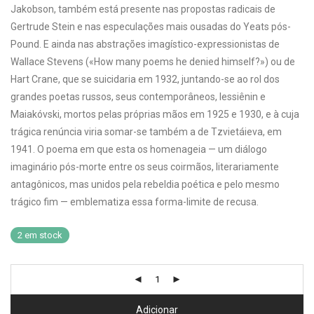
Jakobson, também está presente nas propostas radicais de
Gertrude Stein e nas especulações mais ousadas do Yeats pós-
Pound. E ainda nas abstrações imagístico-expressionistas de
Wallace Stevens («How many poems he denied himself?») ou de
Hart Crane, que se suicidaria em 1932, juntando-se ao rol dos
grandes poetas russos, seus contemporâneos, Iessiênin e
Maiakóvski, mortos pelas próprias mãos em 1925 e 1930, e à cuja
trágica renúncia viria somar-se também a de Tzvietáieva, em
1941. O poema em que esta os homenageia — um diálogo
imaginário pós-morte entre os seus coirmãos, literariamente
antagônicos, mas unidos pela rebeldia poética e pelo mesmo
trágico fim — emblematiza essa forma-limite de recusa.
2 em stock
Adicionar