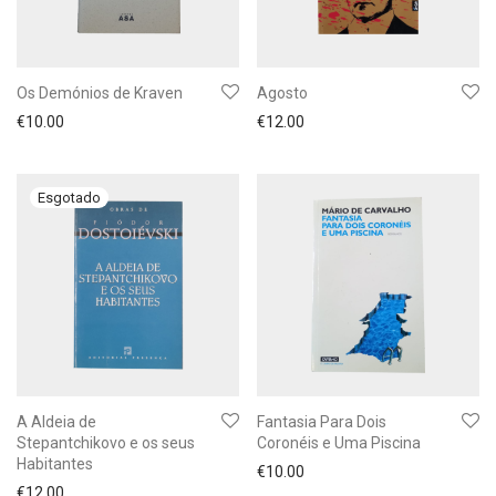
Os Demónios de Kraven
Agosto
€
10.00
€
12.00
A Aldeia de
Fantasia Para Dois
Stepantchikovo e os seus
Coronéis e Uma Piscina
Habitantes
€
10.00
€
12.00