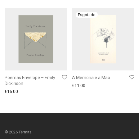
Poemas Envelope – Emily
A Memória e a Mão
Dickinson
€
11.00
€
16.00
©
2026
Térmita