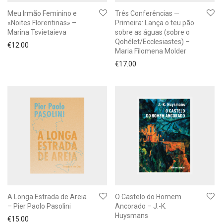
Meu Irmão Feminino e
Três Conferências —
«Noites Florentinas» –
Primeira: Lança o teu pão
Marina Tsvietaieva
sobre as águas (sobre o
Qohélet/Ecclesiastes) –
€
12.00
Maria Filomena Molder
€
17.00
A Longa Estrada de Areia
O Castelo do Homem
– Pier Paolo Pasolini
Ancorado – J.-K.
Huysmans
€
15.00