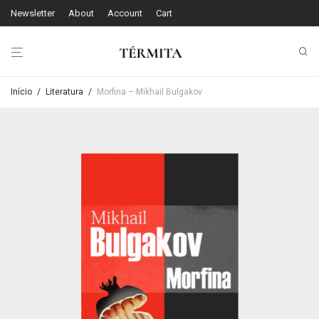
Newsletter
About
Account
Cart
Início
/
Literatura
/
Morfina – Mikhail Bulgakov