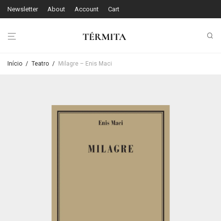
Newsletter
About
Account
Cart
Início
/
Teatro
/
Milagre – Enis Maci