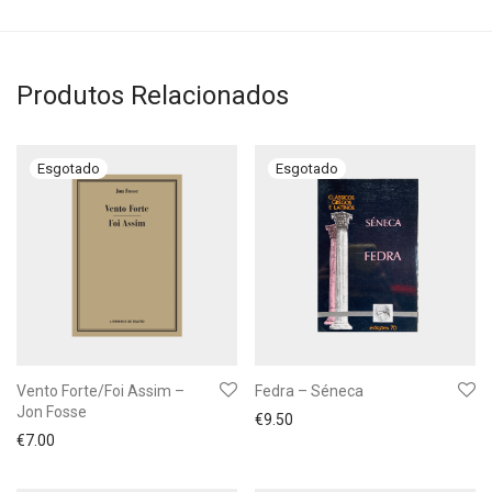
Produtos Relacionados
Vento Forte/Foi Assim –
Fedra – Séneca
Jon Fosse
€
9.50
€
7.00