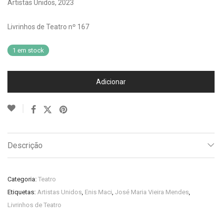
Artistas Unidos, 2023
Livrinhos de Teatro nº 167
1 em stock
Adicionar
Descrição
Categoria:
Teatro
Etiquetas:
Artistas Unidos
,
Enis Maci
,
José Maria Vieira Mendes
,
Livrinhos de Teatro