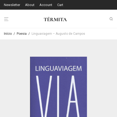
Newsletter
About
Account
Cart
Início
/
Poesia
/
Linguaviagem – Augusto de Campos