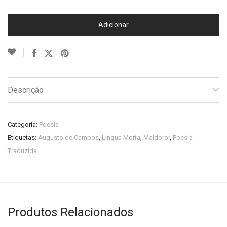
Adicionar
Descrição
Categoria:
Poesia
Etiquetas:
Augusto de Campos
,
Língua Morta
,
Maldoror
,
Poesia
Traduzida
Produtos Relacionados