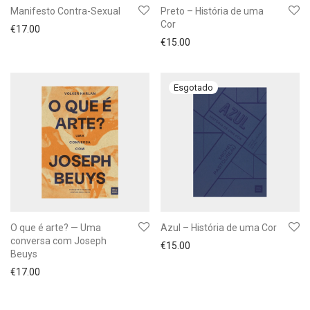
Manifesto Contra-Sexual
Preto – História de uma
Cor
€
17.00
€
15.00
O que é arte? — Uma
Azul – História de uma Cor
conversa com Joseph
€
15.00
Beuys
€
17.00