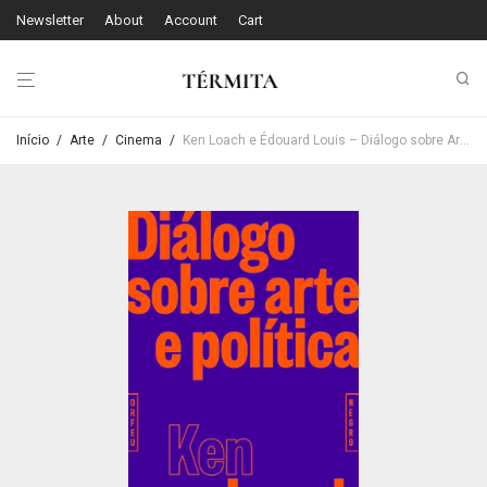
Newsletter
About
Account
Cart
Início
/
Arte
/
Cinema
/
Ken Loach e Édouard Louis – Diálogo sobre Arte e Política