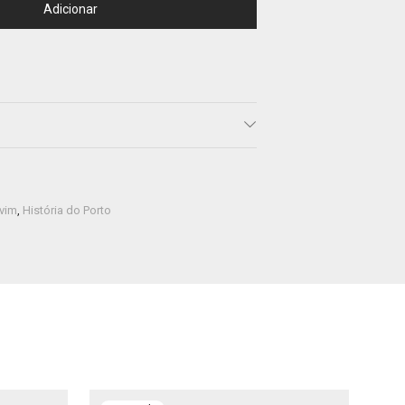
Adicionar
lvim
,
História do Porto