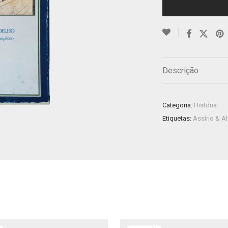
Descrição
Categoria:
História
Etiquetas:
Assírio & A