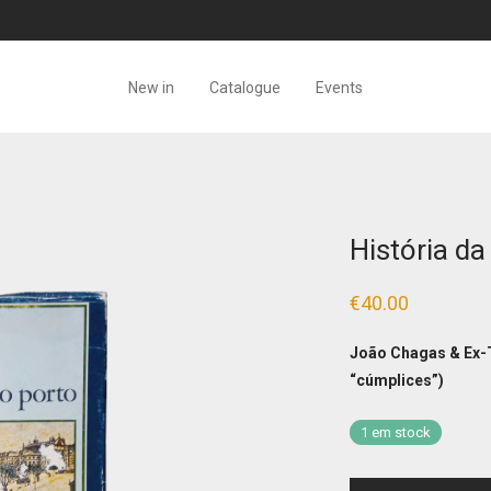
New in
Catalogue
Events
História da
€
40.00
João Chagas & Ex-
“cúmplices”)
1 em stock