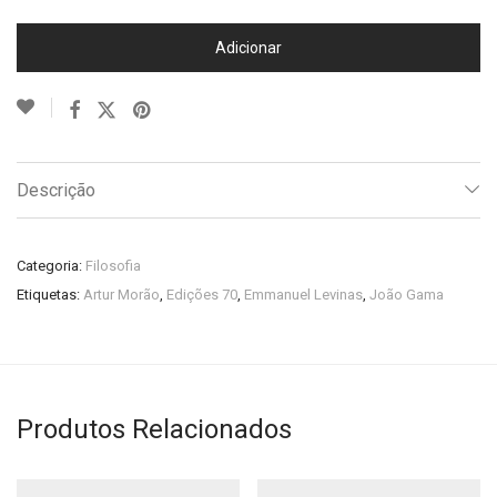
Adicionar
Descrição
Categoria:
Filosofia
Etiquetas:
Artur Morão
,
Edições 70
,
Emmanuel Levinas
,
João Gama
Produtos Relacionados