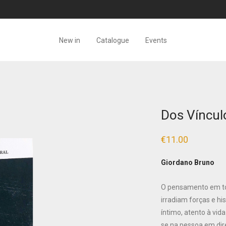
New in
Catalogue
Events
Dos Víncul
€
11.00
Giordano Bruno
O pensamento em tor
irradiam forças e h
íntimo, atento à vid
se na pessoa em dire