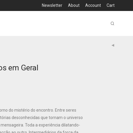
Newsletter
About
Account
Cart
os em Geral
no do mistério do encontro. Entre seres
istórias desconhecidas que tornam o universo
a mensageira. Toda a experiência dilatando-
cção ao outro. Intermediários da força da