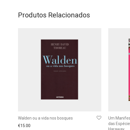
Produtos Relacionados
Walden ou a vida nos bosques
Um Manifest
das Espéci
€
15.00
Haraway