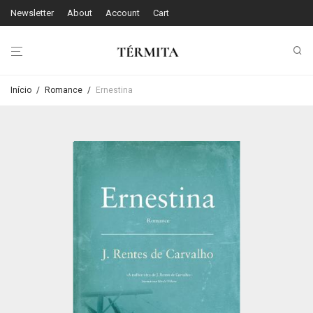
Newsletter
About
Account
Cart
Início
/
Romance
/
Ernestina