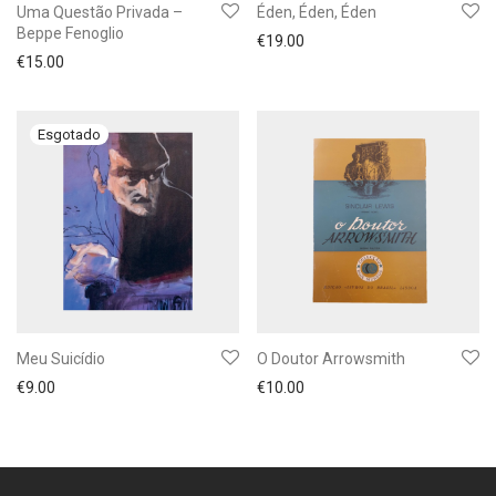
Uma Questão Privada –
Éden, Éden, Éden
Beppe Fenoglio
€
19.00
€
15.00
Meu Suicídio
O Doutor Arrowsmith
€
9.00
€
10.00