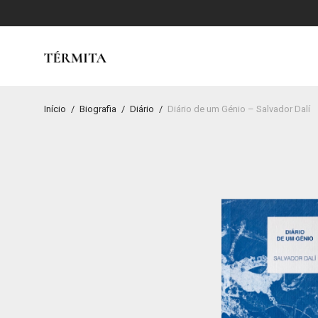
Início
/
Biografia
/
Diário
/
Diário de um Génio – Salvador Dalí