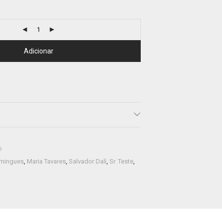
Adicionar
o
omingues
,
Maria Tavares
,
Salvador Dalí
,
Sr. Teste
,