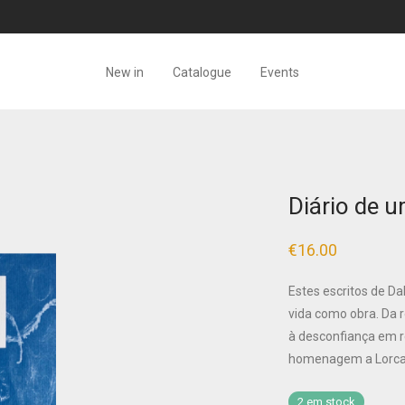
New in
Catalogue
Events
Diário de u
€
16.00
Estes escritos de Da
vida como obra. Da r
à desconfiança em r
homenagem a Lorca a
2 em stock