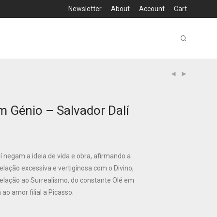
Newsletter
About
Account
Cart
m Génio – Salvador Dalí
lí negam a ideia de vida e obra, afirmando a
elação excessiva e vertiginosa com o Divino,
elação ao Surrealismo, do constante Olé em
o amor filial a Picasso.