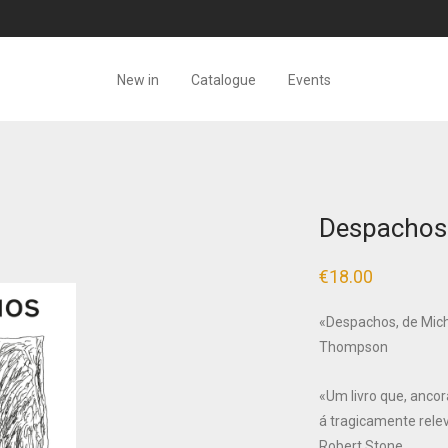
New in
Catalogue
Events
Despachos 
€
18.00
«Despachos, de Micha
Thompson
«Um livro que, ancor
á tragicamente rele
Robert Stone