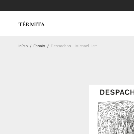
Início
/
Ensaio
/
Despachos – Michael Herr