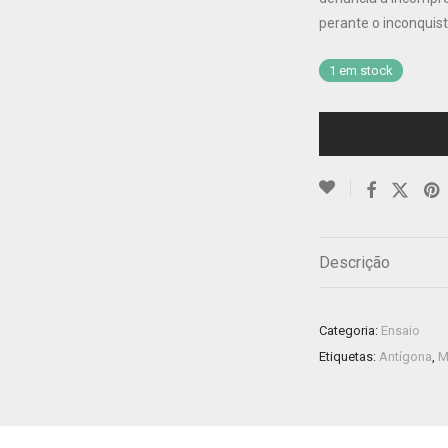
perante o inconquist
1 em stock
Descrição
Categoria:
Ensaio
Etiquetas:
Antígona
,
M