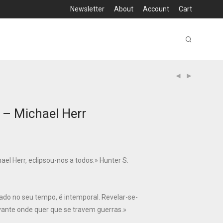
Newsletter
About
Account
Cart
– Michael Herr
el Herr, eclipsou-nos a todos.» Hunter S.
ado no seu tempo, é intemporal. Revelar-se-
vante onde quer que se travem guerras.»