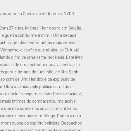
vros sobre a Guerra do Vietname.» NYRB
om 27 anos, Michael Herr aterra em Saigão.
a e a guerra cobriu-me a mim.» Uma década
pachos, um dos testemunhos mais intensos
 Vietname, o conflito que abalou os EUA até
alando o fim de uma certa inocência. Este livro
sódios de uma extraordinária violência, e o
ido para o âmago do turbilhão, de Khe Sanh
 ao som de Jimi Hendrix e da explosão de
o. Obra acolhida pelo público como um
erra, nela transparece, com frieza e lucidez,
es mais íntimas do combatente. Implacável,
 o que não queremos ouvir, confronta-nos
smas e deixa-nos sem fôlego. Pondo a nu a
monstruosa do espírito belicista, Despachos
eensão e o ressentimento norte-americanos