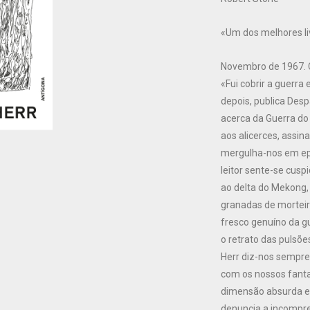
«Um dos melhores li
Novembro de 1967. C
«Fui cobrir a guerr
depois, publica Des
acerca da Guerra do
aos alicerces, assin
mergulha-nos em epi
leitor sente-se cusp
ao delta do Mekong,
granadas de morteir
fresco genuíno da gu
o retrato das pulsõ
Herr diz-nos sempre
com os nossos fanta
dimensão absurda e 
denuncia a incompr