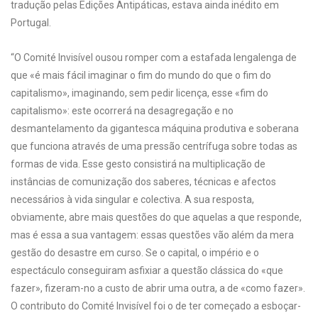
tradução pelas Edições Antipáticas, estava ainda inédito em
Portugal.
“O Comité Invisível ousou romper com a estafada len­galenga de
que «é mais fácil imaginar o fim do mundo do que o fim do
capitalismo», imaginando, sem pedir licença, esse «fim do
capitalismo»: este ocorrerá na desagregação e no
desmantelamento da gigantesca máquina produtiva e soberana
que funciona através de uma pressão centrífuga sobre todas as
formas de vida. Esse gesto consistirá na mul­tiplicação de
instâncias de comunização dos saberes, técni­cas e afectos
necessários à vida singular e colectiva. A sua resposta,
obviamente, abre mais questões do que aquelas a que responde,
mas é essa a sua vantagem: essas questões vão além da mera
gestão do desastre em curso. Se o capital, o im­pério e o
espectáculo conseguiram asfixiar a questão clássica do «que
fazer», fizeram-no a custo de abrir uma outra, a de «como fazer».
O contributo do Comité Invisível foi o de ter começado a esboçar-