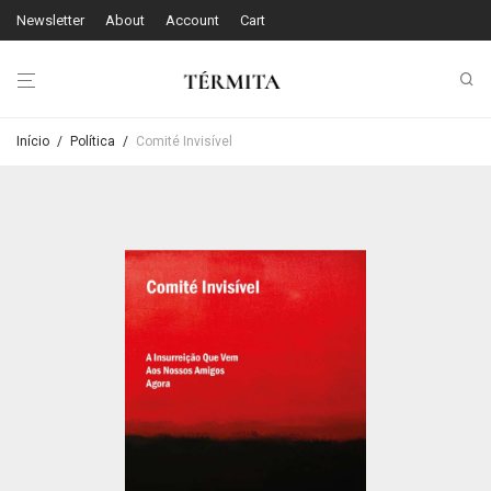
Newsletter
About
Account
Cart
Início
/
Política
/
Comité Invisível