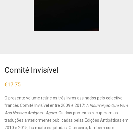
Comité Invisível
€
17.75
O presente volume reúne os três livros assinados pelo colectivo
francês Comité Invisível entre 2009 e 2017:
A Insurreição Que Vem
,
Aos Nossos Amigos
e
Agora
. Os dois primeiros recuperam as
traduções anteriormente publicadas pelas Edições Antipáticas em
2010 e 2015, há muito esgotadas. O terceiro, também com