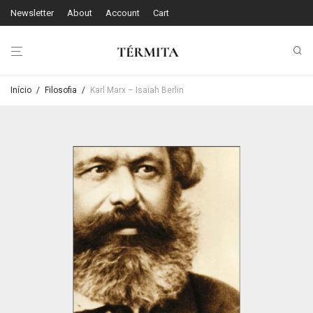
Newsletter
About
Account
Cart
Início
/
Filosofia
/
Karl Marx – Isaiah Berlin