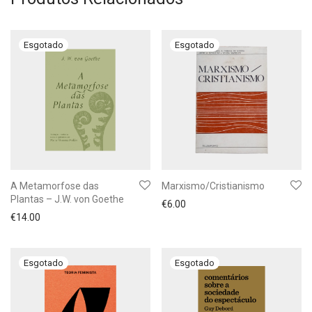
A Metamorfose das
Marxismo/Cristianismo
Plantas – J.W. von Goethe
€
6.00
€
14.00