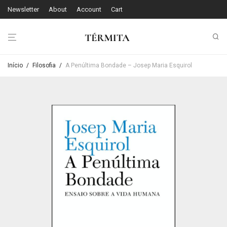
Newsletter
About
Account
Cart
Início
/
Filosofia
/
A Penúltima Bondade – Josep Maria Esquirol