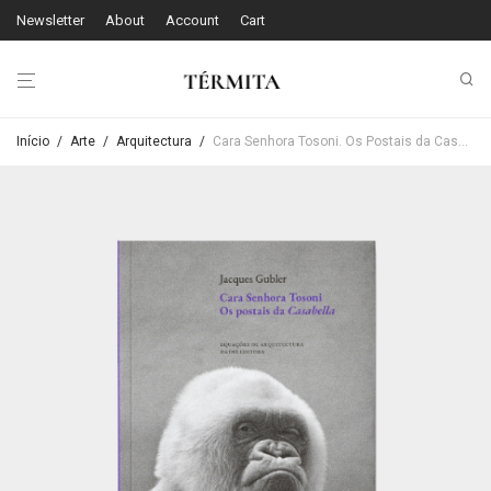
Newsletter
About
Account
Cart
Início
/
Arte
/
Arquitectura
/
Cara Senhora Tosoni. Os Postais da Casabella – Jacques Gubler