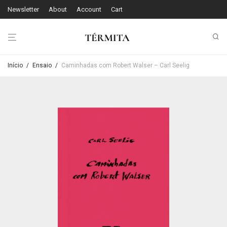
Newsletter
About
Account
Cart
Início
/
Ensaio
/
Caminhadas com Robert Walser – Carl Seelig