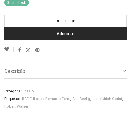
3 em stock
Adicionar
Descrição
Categoria:
Ensaio
Etiquetas:
BCF Editores
,
Bernardo Ferro
,
Carl Seelig
,
Hans Ulrich Obrist
,
Robert Walser