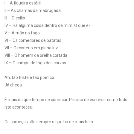
I – A figueira estéril
II – As chamas da madrugada
III – O exílio
IV – Há alguma coisa dentro de mim. O que é?
V – A mão no fogo
VI – Os comedores de batatas
VII – O mistério em plena luz
VIII – O homem da orelha cortada
IX – O campo de trigo dos corvos
Ah, tão triste e tão poético.
Já chega.
É mais do que tempo de começar. Preciso de escrever como tudo
isto aconteceu.
Os começos são sempre o que há de mais belo.