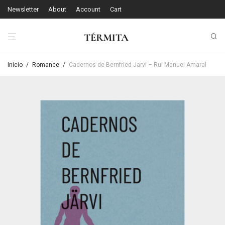
Newsletter
About
Account
Cart
Início
/
Romance
/
Cadernos de Bernfried Jarvi – Rui Manuel Amaral