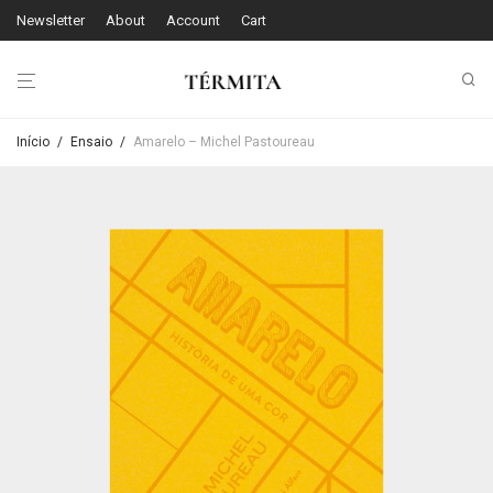
Newsletter
About
Account
Cart
Início
/
Ensaio
/
Amarelo – Michel Pastoureau