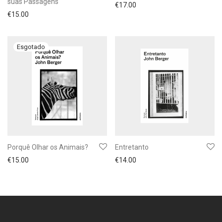
suas Passagens
€
17.00
€
15.00
Porquê Olhar os Animais?
Entretanto
€
15.00
€
14.00