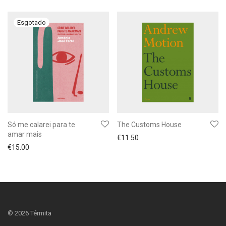
Só me calarei para te
The Customs House
amar mais
€
11.50
€
15.00
©
2026
Térmita