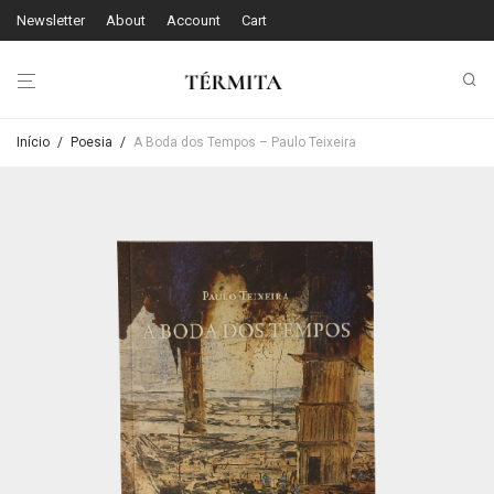
Newsletter
About
Account
Cart
Início
/
Poesia
/
A Boda dos Tempos – Paulo Teixeira