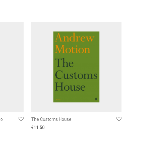
to
The Customs House
€
11.50