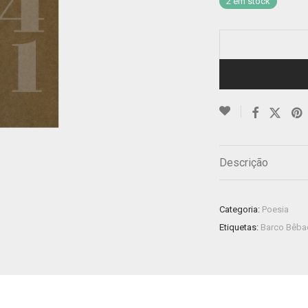
2 em stock
Descrição
Categoria:
Poesia
Etiquetas:
Barco Bêb