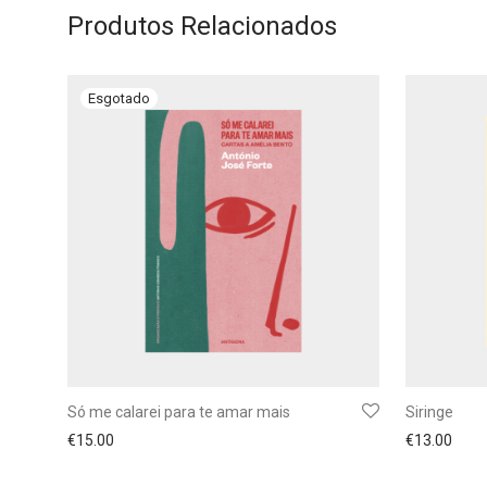
Produtos Relacionados
Só me calarei para te amar mais
Siringe
€
15.00
€
13.00