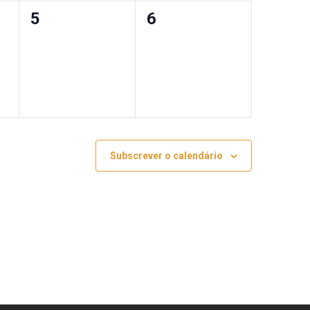
0
0
5
6
eventos,
eventos,
Subscrever o calendário