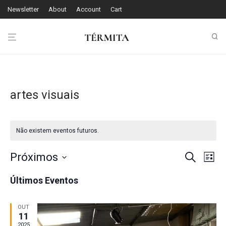
Newsletter
About
Account
Cart
artes visuais
Não existem eventos futuros.
Na
Próximos
Naveg
Pesquisar
Lista
de
Selecione
de
Últimos Eventos
a
vis
pesqui
data.
de
OUT
e
11
Ev
2025