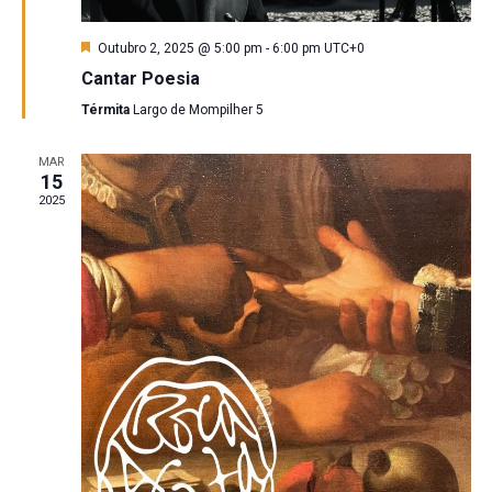
Destaque
Outubro 2, 2025 @ 5:00 pm
-
6:00 pm
UTC+0
Cantar Poesia
Térmita
Largo de Mompilher 5
MAR
15
2025