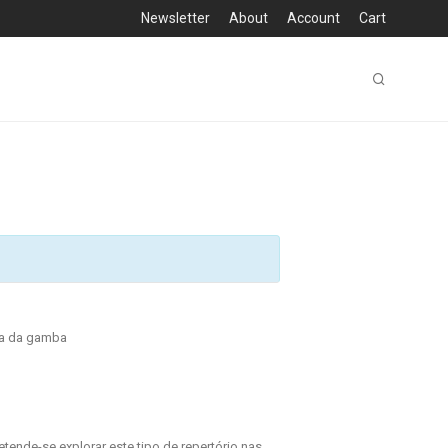
Newsletter
About
Account
Cart
ola da gamba
tende-se explorar este tipo de repertório nas