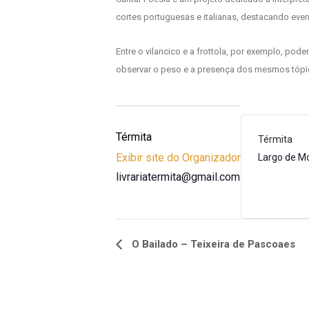
cortes portuguesas e italianas, destacando even
Entre o vilancico e a frottola, por exemplo, pod
observar o peso e a presença dos mesmos tópico
Térmita
Térmita
Exibir site do Organizador
Largo de M
livrariatermita@gmail.com
O Bailado – Teixeira de Pascoaes
Navegação
do
Evento