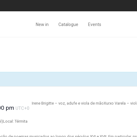
New in
Catalogue
Events
Irene Brigitte – voz, adufe e viola de mão
Xurxo Varela – vi
00 pm
UTC+0
l)
Local: Térmita
ação de poemas musicados ao longo dos séculos XVI e XVII. Em particular, pre