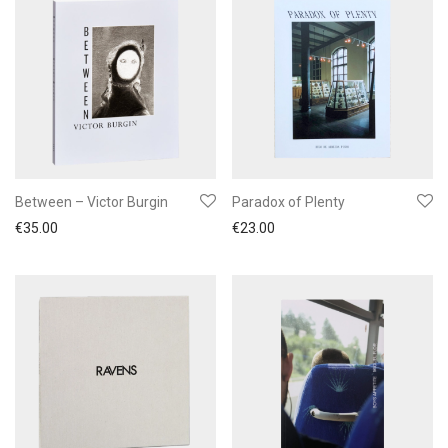
Between – Victor Burgin
Paradox of Plenty
€
35.00
€
23.00