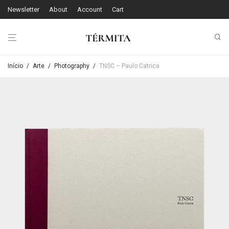
Newsletter
About
Account
Cart
Início
/
Arte
/
Photography
/
TNSC – Paulo Catrica