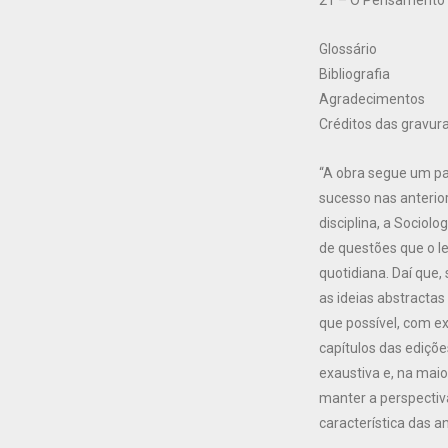
21 – O Pensamento T
Glossário
Bibliografia
Agradecimentos
Créditos das gravur
“A obra segue um pa
sucesso nas anterior
disciplina, a Sociol
de questões que o le
quotidiana. Daí que, 
as ideias abstracta
que possível, com ex
capítulos das ediçõ
exaustiva e, na maio
manter a perspecti
característica das an