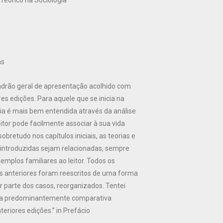
eórico na Sociologia
as
drão geral de apresentação acolhido com
es edições. Para aquele que se inicia na
ogia é mais bem entendida através da análise
itor pode facilmente associar à sua vida
sobretudo nos capítulos iniciais, as teorias e
s introduzidas sejam relacionadas, sempre
emplos familiares ao leitor. Todos os
es anteriores foram reescritos de uma forma
r parte dos casos, reorganizados. Tentei
va predominantemente comparativa
teriores edições.” in Prefácio