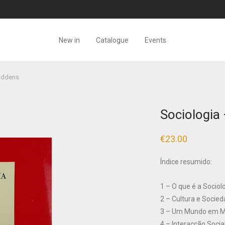
New in
Catalogue
Events
iddens
Sociologia
€
23.00
Índice resumido:
1 – O que é a Sociol
2 – Cultura e Socie
3 – Um Mundo em 
4 – Interacção Socia