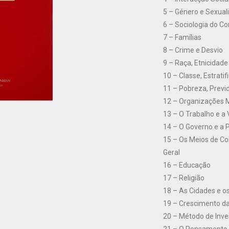
5 – Género e Sexual
6 – Sociologia do C
7 – Famílias
8 – Crime e Desvio
9 – Raça, Etnicidad
10 – Classe, Estrati
11 – Pobreza, Previd
12 – Organizações 
13 – O Trabalho e a
14 – O Governo e a P
15 – Os Meios de C
Geral
16 – Educação
17 – Religião
18 – As Cidades e o
19 – Crescimento da
20 – Método de Inve