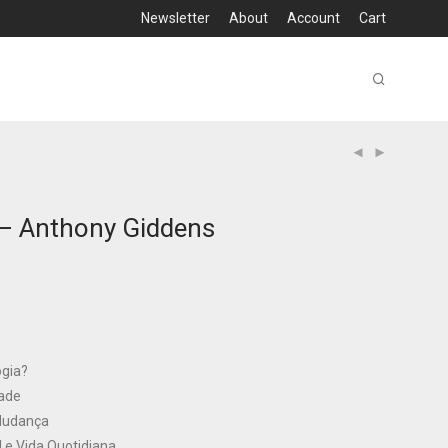
Newsletter
About
Account
Cart
 – Anthony Giddens
ogia?
dade
Mudança
l e Vida Quotidiana