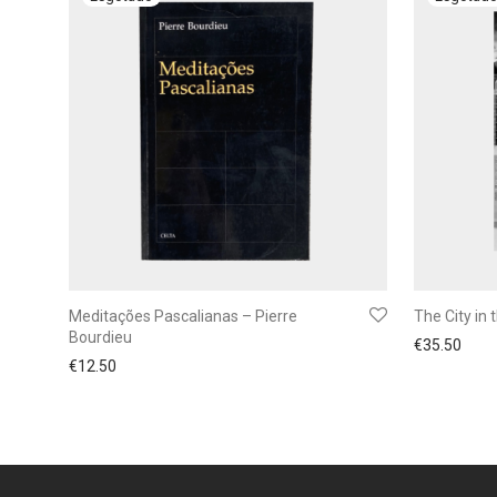
Meditações Pascalianas – Pierre
The City in
Bourdieu
€
35.50
€
12.50