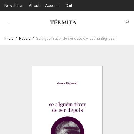
Newsletter
About
Account
Cart
Início
/
Poesia
/
Se alguém tiver de ser depois – Juana Bignozzi