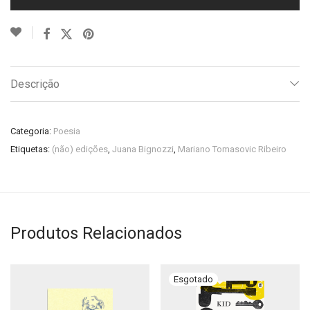
Descrição
Categoria:
Poesia
Etiquetas:
(não) edições
,
Juana Bignozzi
,
Mariano Tomasovic Ribeiro
Produtos Relacionados