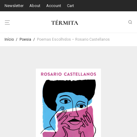
Newsletter
About
Account
Cart
Início
/
Poesia
/
Poemas Escolhidos – Rosario Castellanos