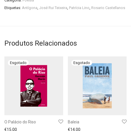
Categoria:
Poesia
Etiquetas:
Antígona
,
José Rui Teixeira
,
Patrícia Lino
,
Rosario Castellanos
Produtos Relacionados
O Palácio do Riso
Baleia
€
15.00
€
14.00