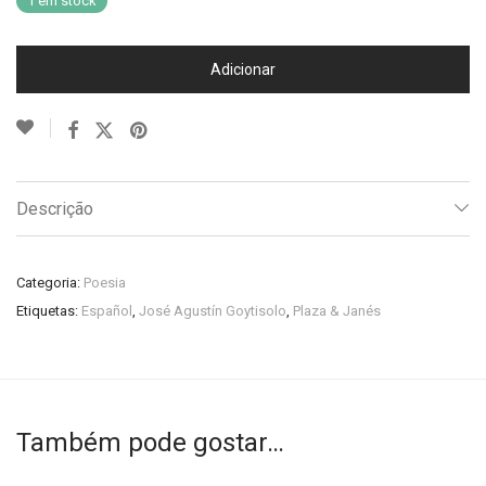
1 em stock
Adicionar
Descrição
Categoria:
Poesia
Etiquetas:
Español
,
José Agustín Goytisolo
,
Plaza & Janés
Também pode gostar…