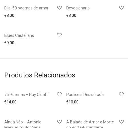
Ella. 50 poemas de amor
Devocionario
€
8.00
€
8.00
Blues Castellano
€
9.00
Produtos Relacionados
75 Poemas – Ruy Cinatti
Pauliceia Desvairada
€
14.00
€
10.00
Ainda Não – António
A Balada de Amor e Morte
Manuel Couto Viana
do Porta-Estandarte